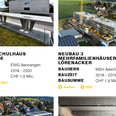
CHULHAUS
NEUBAU 3
DE
MEHRFAMILIENHÄUSE
LÖRENACKER
EWG Aarwangen
BAUHERR
MSH Aesc
2019 - 2020
BAUZEIT
2018 - 201
CHF 1,5 Mio.
BAUSUMME
CHF 1,9 Mi
PDF
weiter
PDF