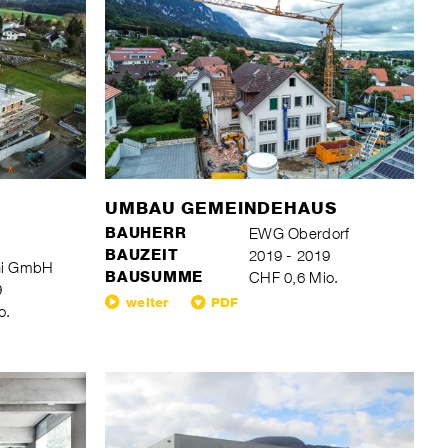
UMBAU GEMEINDEHAUS
R
BAUHERR
EWG Oberdorf
BAUZEIT
2019 - 2019
hi GmbH
BAUSUMME
CHF 0,6 Mio.
9
weiter
PDF
o.