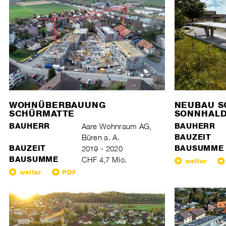
WOHNÜBERBAUUNG
NEUBAU S
SCHÜRMATTE
SONNHAL
BAUHERR
Aare Wohnraum AG,
BAUHERR
Büren a. A.
BAUZEIT
BAUZEIT
2019 - 2020
BAUSUMME
BAUSUMME
CHF 4,7 Mio.
weiter
weiter
PDF