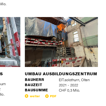
Mio.
S
UMBAU AUSBILDUNGSZENTRUM
BAUHERR
EIT.solothurn, Olten
hurn
BAUZEIT
2021 - 2022
2
BAUSUMME
CHF 0,3 Mio.
io.
weiter
PDF