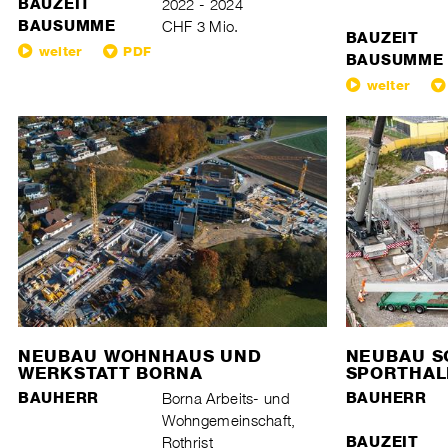
BAUZEIT
2022 - 2024
BAUSUMME
CHF 3 Mio.
BAUZEIT
weiter
PDF
BAUSUMME
weiter
NEUBAU WOHNHAUS UND
NEUBAU S
WERKSTATT BORNA
SPORTHAL
BAUHERR
Borna Arbeits- und
BAUHERR
Wohngemeinschaft,
Rothrist
BAUZEIT