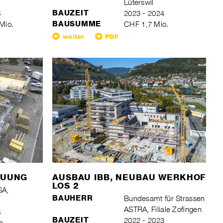
Lüterswil
4
BAUZEIT
2023 - 2024
Mio.
BAUSUMME
CHF 1,7 Mio.
weiter
PDF
AUUNG
AUSBAU IBB, NEUBAU WERKHOF
LOS 2
SA,
BAUHERR
Bundesamt für Strassen
ASTRA, Filiale Zofingen
4
BAUZEIT
2022 - 2023
o.