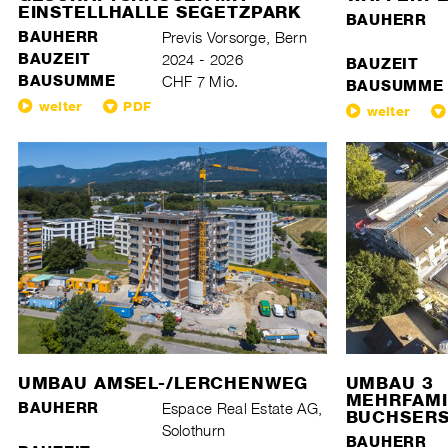
EINSTELLHALLE SEGETZPARK
BAUHERR
BAUHERR
Previs Vorsorge, Bern
BAUZEIT
2024 - 2026
BAUZEIT
BAUSUMME
CHF 7 Mio.
BAUSUMME
weiter
PDF
weiter
UMBAU AMSEL-/LERCHENWEG
UMBAU 3
MEHRFAMI
BAUHERR
Espace Real Estate AG,
BUCHSERST
Solothurn
BAUHERR