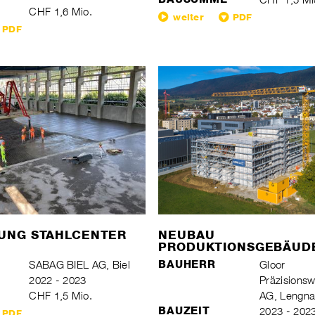
CHF 1,6 Mio.
weiter
PDF
PDF
UNG STAHLCENTER
NEUBAU
PRODUKTIONSGEBÄUD
SABAG BIEL AG, Biel
BAUHERR
Gloor
2022 - 2023
Präzisions
CHF 1,5 Mio.
AG, Lengn
BAUZEIT
2023 - 202
PDF