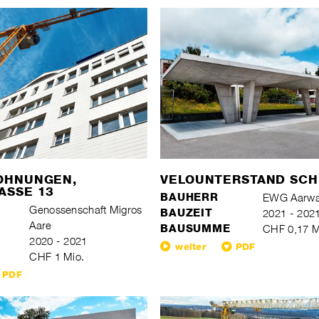
OHNUNGEN,
VELOUNTERSTAND SC
ASSE 13
BAUHERR
EWG Aarw
Genossenschaft Migros
BAUZEIT
2021 - 202
Aare
BAUSUMME
CHF 0,17 M
2020 - 2021
weiter
PDF
CHF 1 Mio.
PDF