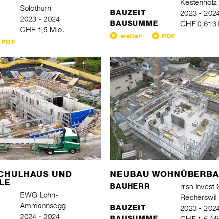
Kestenholz
Solothurn
BAUZEIT
2023 - 202
2023 - 2024
BAUSUMME
CHF 0,613 
CHF 1,5 Mio.
weiter
PDF
PDF
CHULHAUS UND
NEUBAU WOHNÜBERB
LE
BAUHERR
rrsn invest 
EWG Lohn-
Recherswil
Ammannsegg
BAUZEIT
2023 - 202
2024 - 2024
BAUSUMME
CHF 1,5 Mi