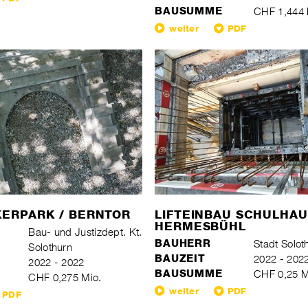
BAUSUMME
CHF 1,444 
weiter
PDF
ERPARK / BERNTOR
LIFTEINBAU SCHULHAU
HERMESBÜHL
Bau- und Justizdept. Kt.
BAUHERR
Stadt Solot
Solothurn
BAUZEIT
2022 - 202
2022 - 2022
BAUSUMME
CHF 0,25 M
CHF 0,275 Mio.
weiter
PDF
PDF