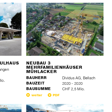
HULHAUS
NEUBAU 3
MEHRFAMILIENHÄUSER
angen
MÜHLACKER
1
BAUHERR
Dividus AG, Bellach
io.
BAUZEIT
2020 - 2020
BAUSUMME
CHF 2,5 Mio.
weiter
PDF