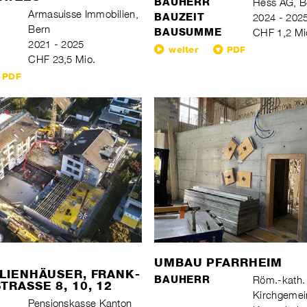
BAUHERR
Hess AG, B
Armasuisse Immobilien,
BAUZEIT
2024 - 202
Bern
BAUSUMME
CHF 1,2 Mi
2021 - 2025
weiter
PDF
CHF 23,5 Mio.
PDF
UMBAU PFARRHEIM
LIENHÄUSER, FRANK-
BAUHERR
Röm.-kath.
RASSE 8, 10, 12
Kirchgeme
Pensionskasse Kanton