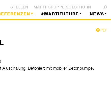
STELLEN
MARTI GRUPPE SOLOTHURN
REFERENZEN
#MARTIFUTURE
NEWS
PDF
L
B
 Aluschalung. Betoniert mit mobiler Betonpumpe.