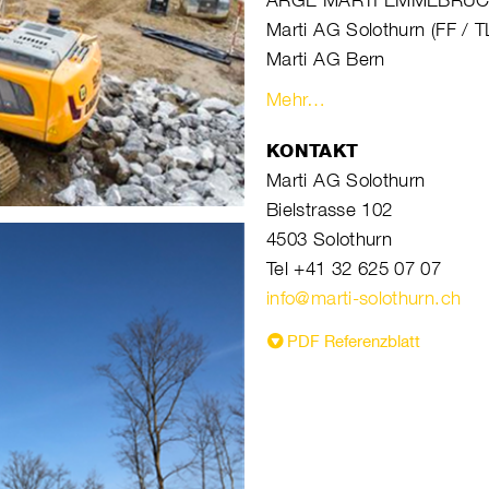
ARGE MARTI EMMEBRÜC
Marti AG Solothurn (FF / T
Marti AG Bern
Mehr…
KONTAKT
Marti AG Solothurn
Bielstrasse 102
4503 Solothurn
Tel +41 32 625 07 07
info@marti-solothurn.ch
PDF Referenzblatt