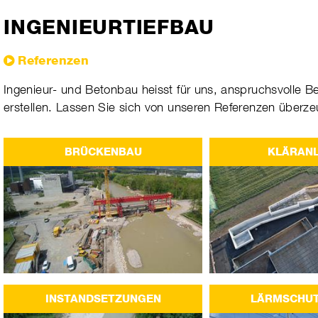
INGENIEURTIEFBAU
Referenzen
Inge­nieur- und Beton­bau heisst für uns, anspruchs­volle 
erstel­len. Las­sen Sie sich von unse­ren Refe­ren­zen über­ze
BRÜCKENBAU
KLÄRAN
INSTANDSETZUNGEN
LÄRMSCHU