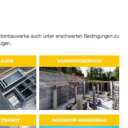
Beton­bau­werke auch unter erschwer­ten Bedin­gun­gen zu
u­gen.
LAGEN
WASSERRESERVOIR
TZWÄNDE
INGENIEUR-WASSERBAU